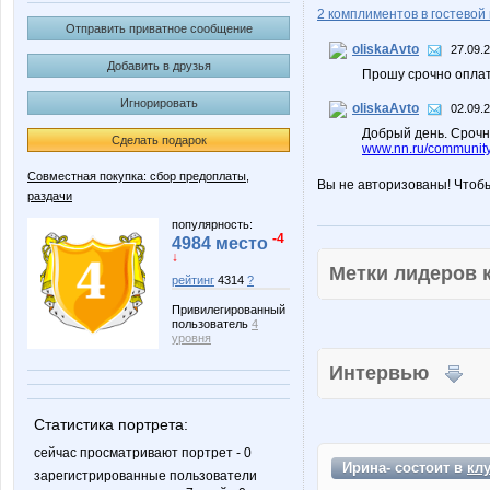
2 комплиментов в гостевой 
Отправить приватное сообщение
oliskaAvto
27.09.
Добавить в друзья
Прошу срочно оплат
Игнорировать
oliskaAvto
02.09.
Добрый день. Срочн
Сделать подарок
www.nn.ru/community
Совместная покупка: сбор предоплаты,
Вы не авторизованы! Чтоб
раздачи
популярность:
-4
4984 место
↓
Метки лидеров
рейтинг
4314
?
Привилегированный
пользователь
4
уровня
Интервью
Статистика портрета:
сейчас просматривают портрет - 0
Ирина- состоит в
кл
зарегистрированные пользователи