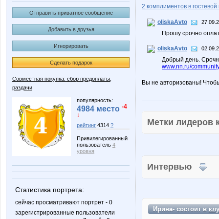
2 комплиментов в гостевой 
Отправить приватное сообщение
oliskaAvto
27.09.
Добавить в друзья
Прошу срочно оплат
Игнорировать
oliskaAvto
02.09.
Добрый день. Срочн
Сделать подарок
www.nn.ru/community
Совместная покупка: сбор предоплаты,
Вы не авторизованы! Чтоб
раздачи
популярность:
-4
4984 место
↓
Метки лидеров
рейтинг
4314
?
Привилегированный
пользователь
4
уровня
Интервью
Статистика портрета:
сейчас просматривают портрет - 0
Ирина- состоит в
кл
зарегистрированные пользователи